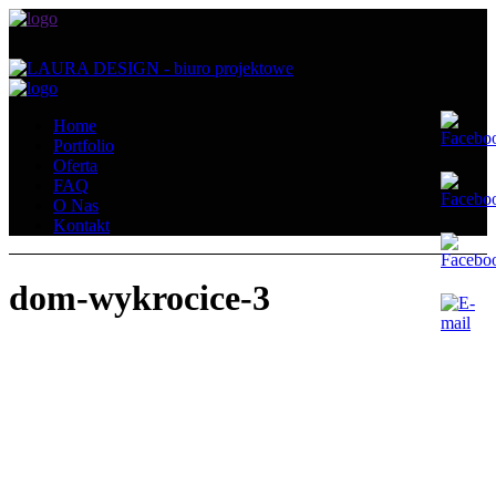
Home
Portfolio
Oferta
FAQ
O Nas
Kontakt
dom-wykrocice-3